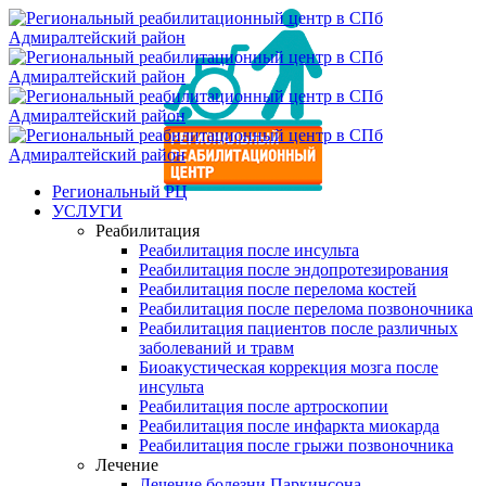
Региональный РЦ
УСЛУГИ
Реабилитация
Реабилитация после инсульта
Реабилитация после эндопротезирования
Реабилитация после перелома костей
Реабилитация после перелома позвоночника
Реабилитация пациентов после различных
заболеваний и травм
Биоакустическая коррекция мозга после
инсульта
Реабилитация после артроскопии
Реабилитация после инфаркта миокарда
Реабилитация после грыжи позвоночника
Лечение
Лечение болезни Паркинсона