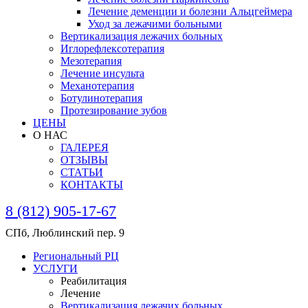
Лечение деменции и болезни Альцгеймера
Уход за лежачими больными
Вертикализация лежачих больных
Иглорефлексотерапия
Мезотерапия
Лечение инсульта
Механотерапия
Ботулинотерапия
Протезирование зубов
ЦЕНЫ
О НАС
ГАЛЕРЕЯ
ОТЗЫВЫ
СТАТЬИ
КОНТАКТЫ
8 (812) 905-17-67
СПб, Люблинский пер. 9
Региональный РЦ
УСЛУГИ
Реабилитация
Лечение
Вертикализация лежачих больных