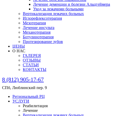
Лечение деменции и болезни Альцгеймера
Уход за лежачими больными
Вертикализация лежачих больных
Иглорефлексотерапия
Мезотерапия
Лечение инсульта
Механотерапия
Ботулинотерапия
Протезирование зубов
ЦЕНЫ
О НАС
ГАЛЕРЕЯ
ОТЗЫВЫ
СТАТЬИ
КОНТАКТЫ
8 (812) 905-17-67
СПб, Люблинский пер. 9
Региональный РЦ
УСЛУГИ
Реабилитация
Лечение
Вертикализация лежачих больных