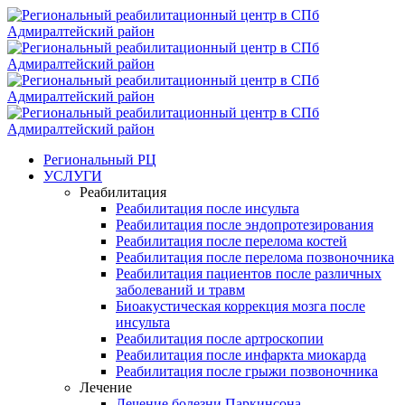
Региональный РЦ
УСЛУГИ
Реабилитация
Реабилитация после инсульта
Реабилитация после эндопротезирования
Реабилитация после перелома костей
Реабилитация после перелома позвоночника
Реабилитация пациентов после различных
заболеваний и травм
Биоакустическая коррекция мозга после
инсульта
Реабилитация после артроскопии
Реабилитация после инфаркта миокарда
Реабилитация после грыжи позвоночника
Лечение
Лечение болезни Паркинсона